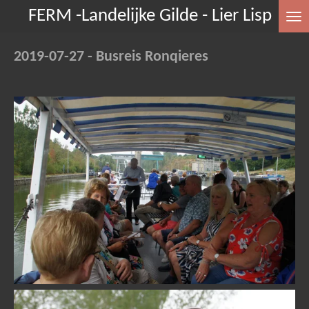
FERM -Landelijke Gilde - Lier Lisp
Ga
direct
naar
2019-07-27 - Busreis Ronqieres
de
hoofdinhoud