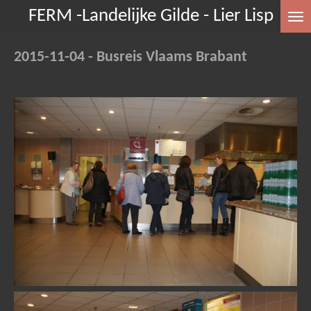
FERM -Landelijke Gilde - Lier Lisp
Ga
direct
naar
2015-11-04 - Busreis Vlaams Brabant
de
hoofdinhoud